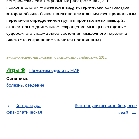
истерических соматоформных расстройствах; 2. в
психопатологии – имеется в виду истерическая контрактура,
которая обычно бывает вызвана длительным функциональным
параличом определённой группы произвольных мышц; 2.
относительно длительное сокращение мышцы вследствие
судорожного спазма либо состояния мышечного паралича
(часто это сокращение является постоянным).
Энциклопедический словарь по психологии и педагогике
.
2013
.
Игры ⚽
Поможем сделать НИР
Синонимы
:
болезнь
,
сведение
Контрактура
Контрапунитивность бредовых
физиопатическая
идей